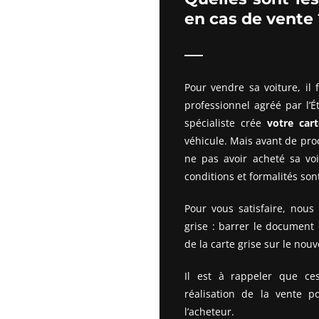
en cas de vente 
Pour vendre sa voiture, il
professionnel agréé par l’É
spécialiste crée
votre cart
véhicule. Mais avant de procé
ne pas avoir acheté sa voi
conditions et formalités son
Pour vous satisfaire, nous 
grise : barrer le document 
de la carte grise sur le nou
Il est à rappeler que ce
réalisation de la vente 
l’acheteur.