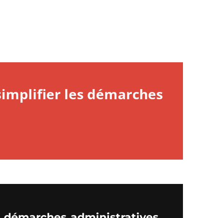
implifier les démarches
s démarches administratives