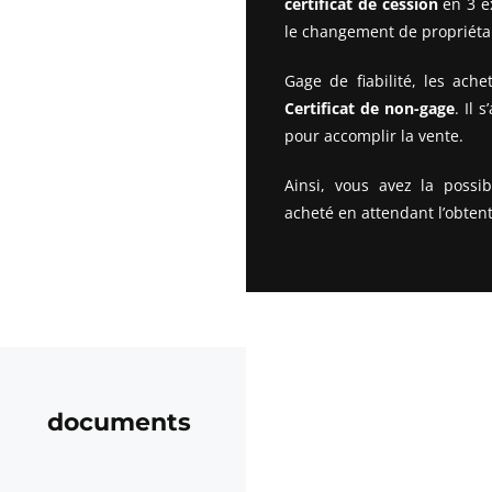
certificat de cession
en 3 e
le changement de propriétai
Gage de fiabilité, les ac
Certificat de non-gage
. Il 
pour accomplir la vente.
Ainsi, vous avez la possib
acheté en attendant l’obtent
 documents