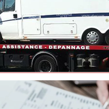
GARAGE
CARROSSERIE ET
DÉPANNAGE
VENTE VÉHICULES
UTOMOBILE
PEINTURE
PL/VL