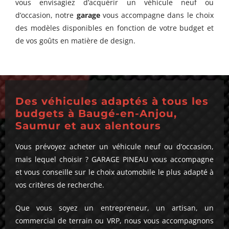
vous envisagiez d’acquérir un véhicule neuf ou
d’occasion, notre
garage
vous accompagne dans le choix
des modèles disponibles en fonction de votre budget et
de vos goûts en matière de design.
Des véhicules adaptés à tous les
budgets à Baugé-en-Anjou,
Saumur et aux alentours
Vous prévoyez acheter un véhicule neuf ou d’occasion,
mais lequel choisir ? GARAGE PINEAU vous accompagne
et vous conseille sur le choix automobile le plus adapté à
vos critères de recherche.
Que vous soyez un entrepreneur, un artisan, un
commercial de terrain ou VRP, nous vous accompagnons