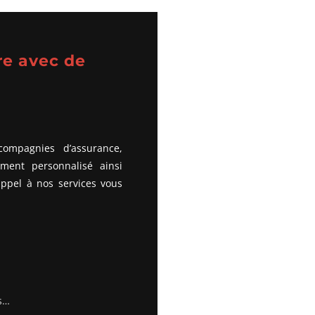
e avec de
compagnies d’assurance,
ent personnalisé ainsi
appel à nos services vous
s…