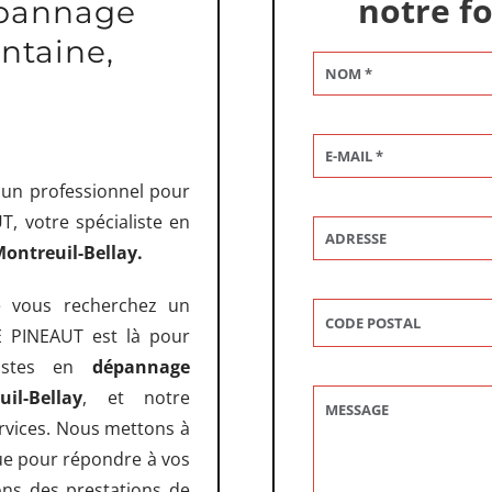
notre f
épannage
ntaine,
 un professionnel pour
, votre spécialiste en
ontreuil-Bellay.
e vous recherchez un
 PINEAUT est là pour
listes en
dépannage
il-Bellay
, et notre
ervices. Nous mettons à
ue pour répondre à vos
ons des prestations de