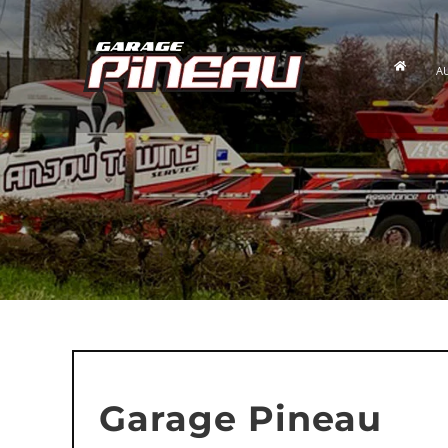
Passer
au
contenu
A
Garage Pineau