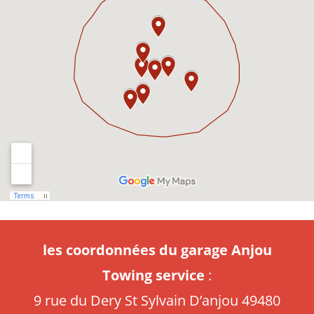
les coordonnées du garage Anjou
Towing service
:
9 rue du Dery St Sylvain D’anjou 49480