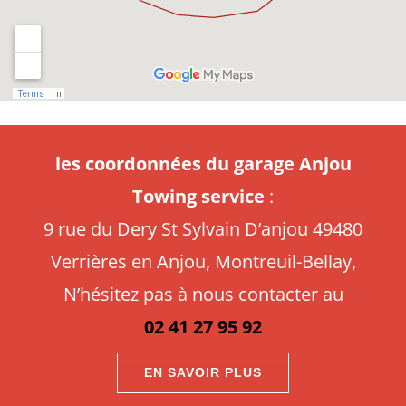
les coordonnées du garage Anjou
Towing service
:
9 rue du Dery St Sylvain D’anjou 49480
Verrières en Anjou, Montreuil-Bellay,
N’hésitez pas à nous contacter au
02 41 27 95 92
EN SAVOIR PLUS