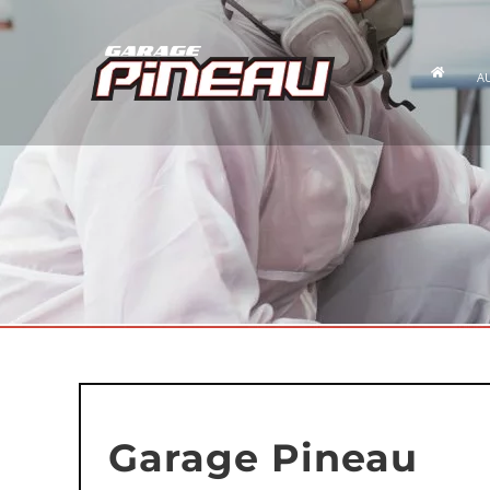
Passer
au
contenu
A
Garage Pineau