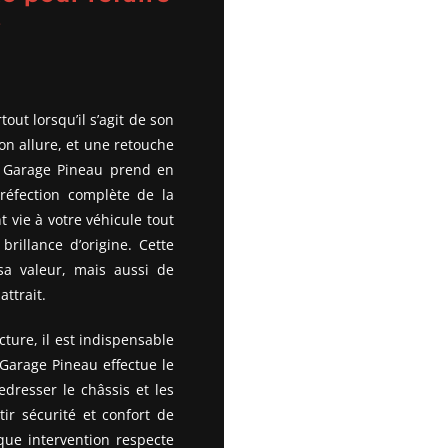
e
tout lorsqu’il s’agit de son
on allure, et une retouche
. Garage Pineau prend en
réfection complète de la
 vie à votre véhicule tout
brillance d’origine. Cette
a valeur, mais aussi de
ttrait.
ure, il est indispensable
i Garage Pineau effectue le
dresser le châssis et les
tir sécurité et confort de
que intervention respecte