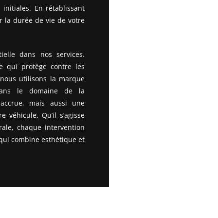
initiales. En rétablissant
r la durée de vie de votre
ielle dans nos services.
e qui protège contre les
 nous utilisons la marque
dans le domaine de la
 accrue, mais aussi une
e véhicule. Qu’il s’agisse
rale, chaque intervention
 qui combine esthétique et