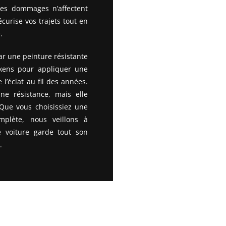
 les dommages n’affectent
urise vos trajets tout en
.
par une peinture résistante
kkens pour appliquer une
 l’éclat au fil des années.
e résistance, mais elle
 Que vous choisissiez une
plète, nous veillons à
e voiture garde tout son
.