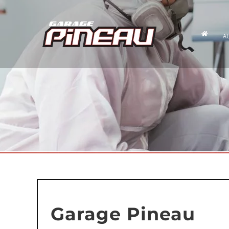
Passer
au
contenu
A
Garage Pineau