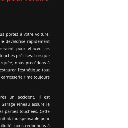
e
us portez à votre voiture.
le dévalorise rapidement
ervient pour effacer ces
etouches précises. Lorsque
 marquée, nous procédons à
estaurer l’esthétique tout
 carrosserie rime toujours
ès un accident, il est
. Garage Pineau assure le
es parties touchées. Cette
initial, indispensable pour
solidité, nous redonnons à